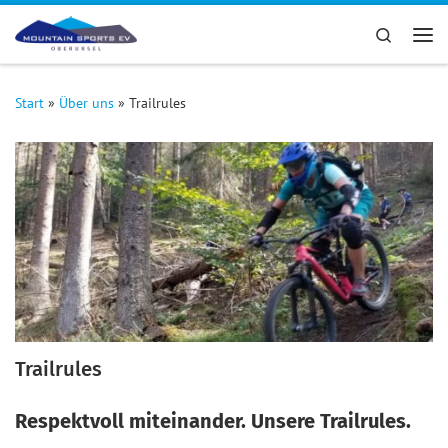
Zum Inhalt springen
Search
Me
Start
»
Über uns
»
Trailrules
Trailrules
Respektvoll miteinander. Unsere Trailrules.