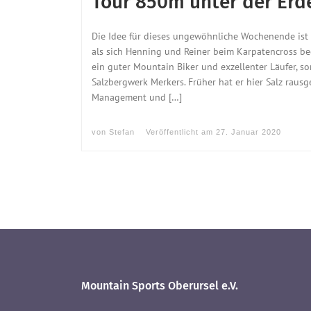
Tour 850m unter der Erd
Die Idee für dieses ungewöhnliche Wochenende ist
als sich Henning und Reiner beim Karpatencross beg
ein guter Mountain Biker und exzellenter Läufer, s
Salzbergwerk Merkers. Früher hat er hier Salz rausg
Management und […]
von
Stefan
Veröffentlicht am
27. Januar 2020
Mountain Sports Oberursel e.V.