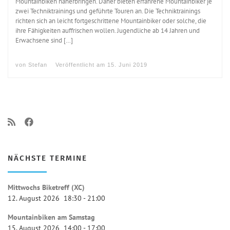
Mountainbiken näherbringen. Daher bieten erfahrene Mountainbiker je
zwei Techniktrainings und geführte Touren an. Die Techniktrainings
richten sich an leicht fortgeschrittene Mountainbiker oder solche, die
ihre Fähigkeiten auffrischen wollen. Jugendliche ab 14 Jahren und
Erwachsene sind […]
von
Stefan
Veröffentlicht am
15. Juni 2019
NÄCHSTE TERMINE
Mittwochs Biketreff (XC)
12. August 2026
18:30
-
21:00
Mountainbiken am Samstag
15. August 2026
14:00
-
17:00