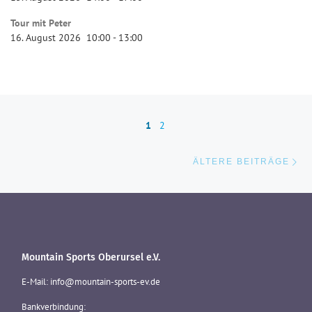
Tour mit Peter
16. August 2026
10:00
-
13:00
Beitragsnavigation
1
2
Äl
ÄLTERE BEITRÄGE
Mountain Sports Oberursel e.V.
E-Mail: info@mountain-sports-ev.de
Bankverbindung: