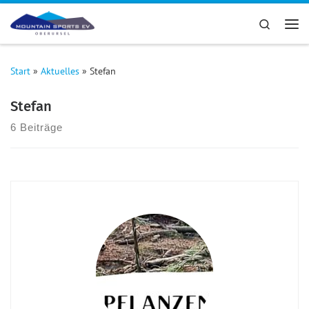
Zum Inhalt springen
Search
Me
Start
»
Aktuelles
»
Stefan
Stefan
6 Beiträge