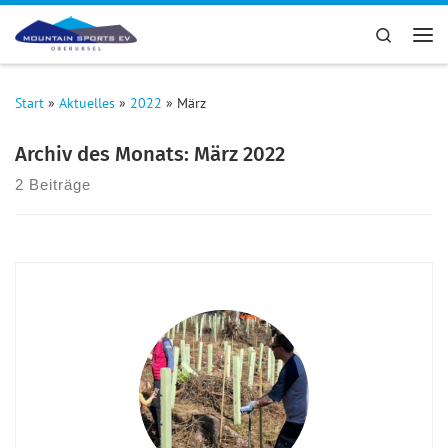
Zum Inhalt springen
Search
Me
Start
»
Aktuelles
»
2022
»
März
Archiv des Monats:
März 2022
2 Beiträge