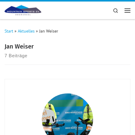
Zum Inhalt springen
Search
Me
Start
»
Aktuelles
»
Jan Weiser
Jan Weiser
7 Beiträge