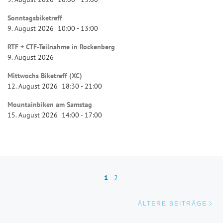
Sonntagsbiketreff
9. August 2026
10:00
-
13:00
RTF + CTF-Teilnahme in Rockenberg
9. August 2026
Mittwochs Biketreff (XC)
12. August 2026
18:30
-
21:00
Mountainbiken am Samstag
15. August 2026
14:00
-
17:00
Beitragsnavigation
1
2
Äl
ÄLTERE BEITRÄGE