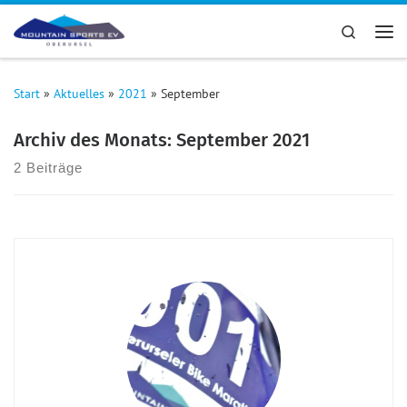
Zum Inhalt springen
Search
Me
Start
»
Aktuelles
»
2021
»
September
Archiv des Monats:
September 2021
2 Beiträge