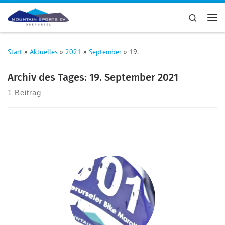
Zum Inhalt springen
Search
Me
Start
»
Aktuelles
»
2021
»
September
»
19.
Archiv des Tages:
19. September 2021
1 Beitrag